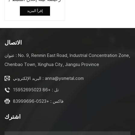
كبير عزم الدوران امتصاص
إقرأ المزيد
الصدمات رمح معدني غسالة
ريشة المثبط الافراج السريع
المفصلي إبطاء
الاتصال
عنوان : No. 9, Renmin East Road, Industrial Concentration Zone,
Chenbao Town, Xinghua City, Jiangsu Province
البريد الإلكتروني : anna@ysmetal.com
تل : +86 15952695023
فاكس : +0523-83999696
اشترك