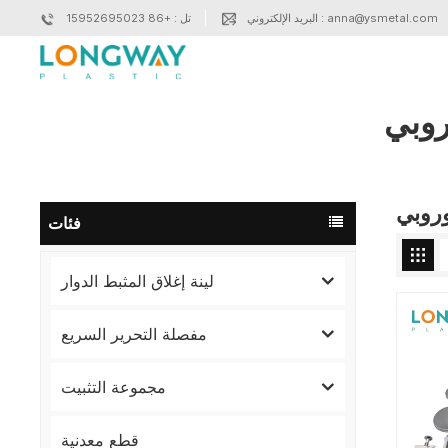
البريد الإلكتروني : anna@ysmetal.com
تل : +86 15952695023
مفصلة MDF
سلسلة 17 ملم
سلسلة 20 مم
سلسلة 16 مم
سلسلة 18 مم
سلسلة 23 مم
روبي
وروبي
فئات
لينة إغلاق المثبط الدوار
مفصلة التحرير السريع
مجموعة التثبيت
قطع معدنية