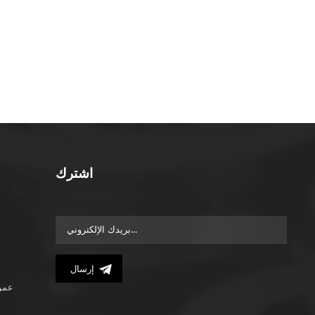
اشترك
إرسال
عمود معدني