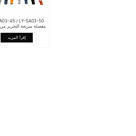
A03-45 / LY-SA03-50
مفصلة سريعة التحرير من ا
المقاوم للصدأ لغطاء م
المرحاض
إقرأ المزيد