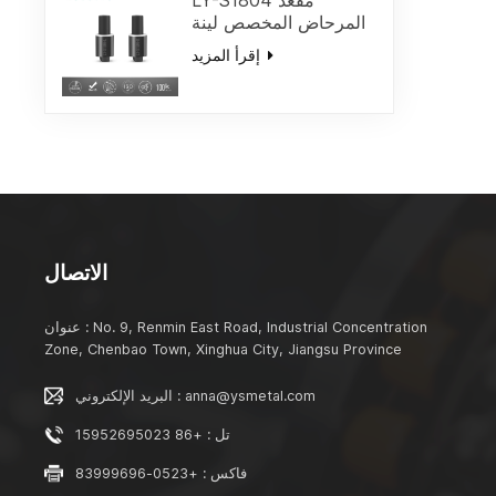
LY-S1804 مقعد
المرحاض المخصص لينة
إغلاق المثبط / الافراج
إقرأ المزيد
السريع المفصلات إغلاق
لينة استبدال أعلى
الإصلاح
الاتصال
عنوان : No. 9, Renmin East Road, Industrial Concentration
Zone, Chenbao Town, Xinghua City, Jiangsu Province
البريد الإلكتروني : anna@ysmetal.com
تل : +86 15952695023
فاكس : +0523-83999696