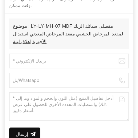
وقت ممكن.
LY-LY-MH-07 MDF مفصلي سبائك الزنك
موضوع :
لمقعد المرحاض الخشبي مقعد المرحاض المعدني استبدال
الأجهزة إغلاق لينة
إرسال