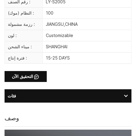
LY-S2005
رقم الصنف :
100
النظام (موك) :
JIANGSU,CHINA
رزمة مشمولة :
Customizable
لون :
SHANGHAI
ميناء الشحن :
15-25 DAYS
فترة إنتاج :
التحقيق الآن
فئات
وصف