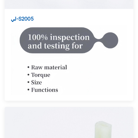
لي-S2005