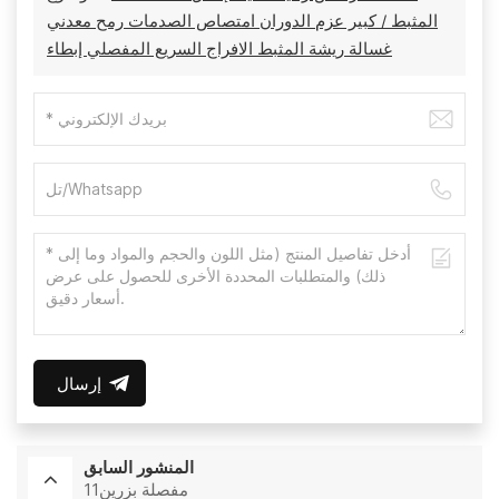
المثبط / كبير عزم الدوران امتصاص الصدمات رمح معدني
غسالة ريشة المثبط الافراج السريع المفصلي إبطاء
إرسال
المنشور السابق
مفصلة بزرين11