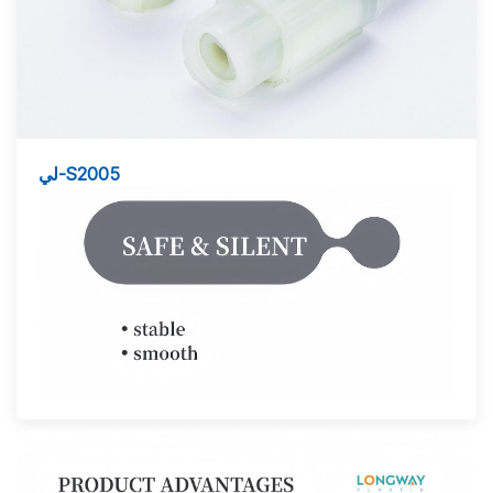
لي-S2005