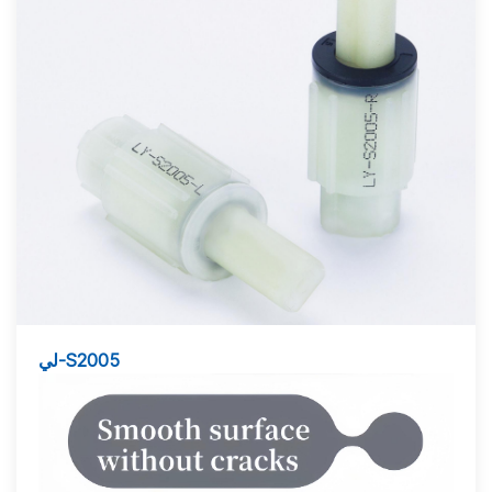
لي-S2005