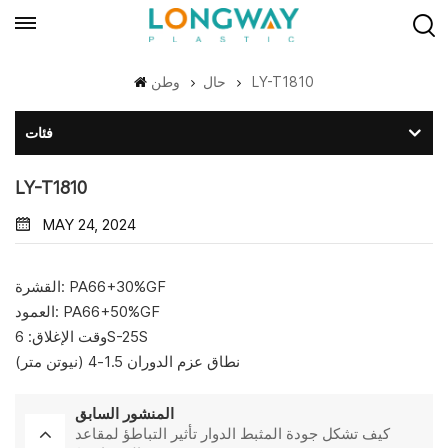
LY-T1810
حال
وطن
فئات
LY-T1810
MAY 24, 2024
القشرة: PA66+30%GF
العمود: PA66+50%GF
وقت الإغلاق: 6S-25S
نطاق عزم الدوران 1.5-4 (نيوتن متر)
المنشور السابق
كيف تشكل جودة المثبط الدوار تأثير التباطؤ لمقاعد