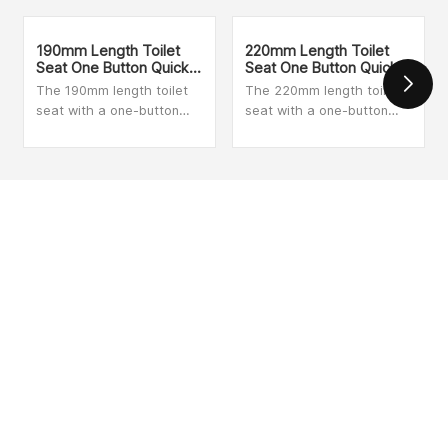
190mm Length Toilet
220mm Length Toilet
Seat One Button Quick
Seat One Button Quick
Release Hinge
Release Hinge
The 190mm length toilet
The 220mm length toilet
seat with a one-button
seat with a one-button
quick release hinge offers
quick release hinge offers
a convenient and practical
a convenient and practical
solution for your
solution for your
bathroom. This innovative
bathroom. This innovative
design allows you to easily
design allows you to easily
الاتصال
remove the toilet seat for
remove the toilet seat for
thorough cleaning or
thorough cleaning or
عنوان : No. 9, Renmin East Road, Industrial Concentration Zone,
replacement with just the
replacement with just the
press of a button. The
press of a button. The
Chenbao Town, Xinghua City, Jiangsu Province
quick release mechanism
quick release mechanism
saves you time and effort,
saves you time and effort,
البريد الإلكتروني : anna@ysmetal.com
making maintenance a
making maintenance a
breeze. With a length of
breeze. With a length of
تل : +86 15952695023
190mm, this toilet seat
220mm, this toilet seat
hinge provides a suitable
hinge provides a suitable
فاكس : +0523-83999696
size for most standard
size for most standard