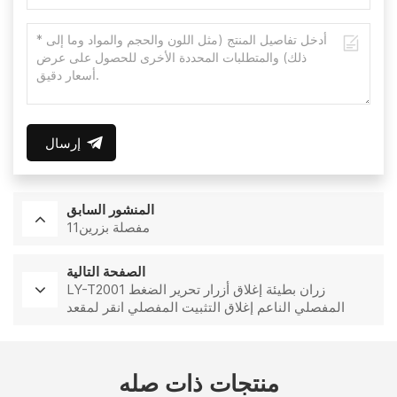
إرسال
المنشور السابق
مفصلة بزرين11
الصفحة التالية
LY-T2001 زران بطيئة إغلاق أزرار تحرير الضغط
المفصلي الناعم إغلاق التثبيت المفصلي انقر لمقعد
المرحاض duroplast UF عالية الجودة NF القياسية
كبيرة عزم الدوران امتصاص الصدمات ريشة التثبيط
ديوراڤيت روكا لمقعد المرحاض
منتجات ذات صله