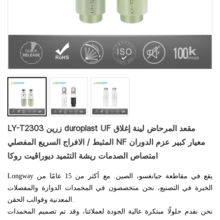
LY-T2303 زرين duroplast UF مقعد المرحاض لينة إغلاق
المثبط / الافراج السريع المفصلي NF معيار كبير عزم الدوران
امتصاص الصدمات ريشة التثميد ديوراڤيت روكا
Longway يقع في مقاطعة جيانغسو، الصين. مع أكثر من 15 عامًا من
الخبرة في التصنيع، نحن متخصصون في المخمدات الدوارة والمفصلات
المعدنية وقوالب الحقن.
نحن نقدم حلولًا مبتكرة عالية الجودة لعملائنا، وقد تم تصميم المخمدات