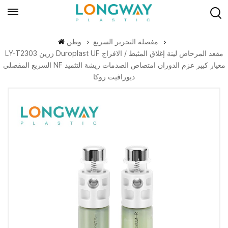
مفصلة التحرير السريع
وطن
LY-T2303 زرين Duroplast UF مقعد المرحاض لينة إغلاق المثبط / الافراج
السريع المفصلي NF معيار كبير عزم الدوران امتصاص الصدمات ريشة التثميد
ديوراڤيت روكا