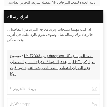
مفصلة سريعة التحرير القياسية NF عالية الجودة لمقعد المرحاض
اترك رسالة
إذا كنت مهتما بمنتجاتنا وتريد معرفة المزيد من التفاصيل ،
فالرجاء ترك رسالة هنا ، وسوف نقوم بالرد عليك في أقرب
وقت ممكن.
LY-T2303 زرين duroplast UF مقعد المرحاض
موضوع :
لينة إغلاق المثبط / الافراج السريع المفصلي NF معيار كبير
عزم الدوران امتصاص الصدمات ريشة التثميد ديوراڤيت
روكا