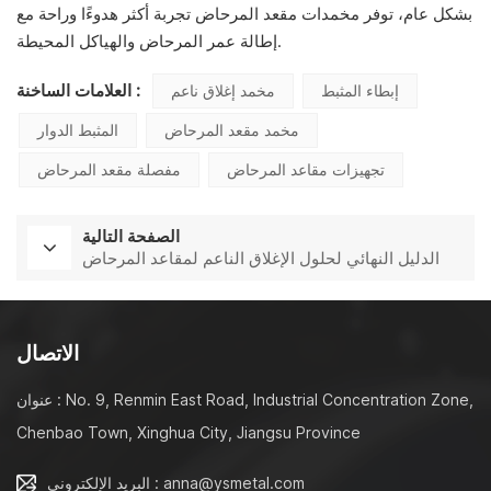
بشكل عام، توفر مخمدات مقعد المرحاض تجربة أكثر هدوءًا وراحة مع
إطالة عمر المرحاض والهياكل المحيطة.
العلامات الساخنة :
إبطاء المثبط
مخمد إغلاق ناعم
مخمد مقعد المرحاض
المثبط الدوار
تجهيزات مقاعد المرحاض
مفصلة مقعد المرحاض
الصفحة التالية
الدليل النهائي لحلول الإغلاق الناعم لمقاعد المرحاض
الاتصال
عنوان : No. 9, Renmin East Road, Industrial Concentration Zone,
Chenbao Town, Xinghua City, Jiangsu Province
البريد الإلكتروني : anna@ysmetal.com