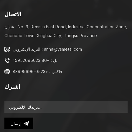
Longway Molding Technology Ltd Address: No. 9, Renmin
East Road, Industrial Concentration Zone, Chenbao Town,
الاتصال
Xinghua City, Jiangsu Province
Linkedin: https://www.linkedin.com/in/fangfang-zhu-
عنوان : No. 9, Renmin East Road, Industrial Concentration Zone,
3497511b8/ --------------------------------------------------
Chenbao Town, Xinghua City, Jiangsu Province
--
البريد الإلكتروني : anna@ysmetal.com
تل : +86 15952695023
فاكس : +0523-83999696
اشترك
إرسال