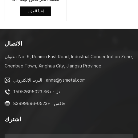
إغلاق المثبط / الافراج
إقرأ المزيد
السريع المفصلي NF معيار
كبير عزم الدوران امتصاص
الصدمات ريشة التثبيط
ديوراڤيت روكا لمقعد
المرحاض
الاتصال
عنوان : No. 9, Renmin East Road, Industrial Concentration Zone,
Chenbao Town, Xinghua City, Jiangsu Province
البريد الإلكتروني : anna@ysmetal.com
تل : +86 15952695023
فاكس : +0523-83999696
اشترك