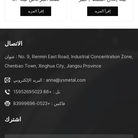
امتصاص الصدمات عزم
إغلاق المثبط / الافراج
إقرأ المزيد
إقرأ المزيد
الدوران المفصلي الإفراج
السريع المفصلي NF معيار
السريع إبطاء
كبير عزم الدوران امتصاص
الصدمات ريشة التثبيط
ديوراڤيت روكا لمقعد
المرحاض
الاتصال
عنوان : No. 9, Renmin East Road, Industrial Concentration Zone,
Chenbao Town, Xinghua City, Jiangsu Province
البريد الإلكتروني : anna@ysmetal.com
تل : +86 15952695023
فاكس : +0523-83999696
اشترك